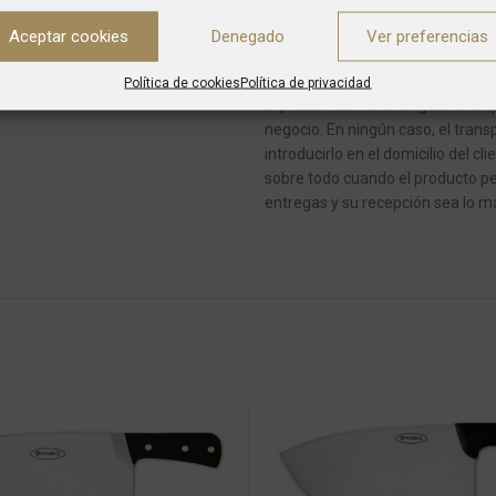
de transportes dejará un aviso y 
Aceptar cookies
Denegado
Ver preferencias
En caso de pedidos con varios art
Política de cookies
Política de privacidad
El producto será entregado siempr
negocio.
En ningún caso, el transp
introducirlo en el domicilio del cli
sobre todo cuando el producto pe
entregas y su recepción sea lo má