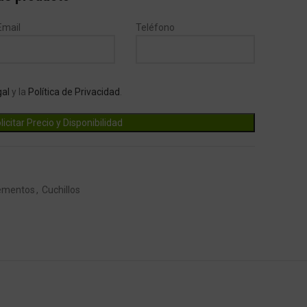
Email
Teléfono
gal
y la
Política de Privacidad
.
ementos
,
Cuchillos