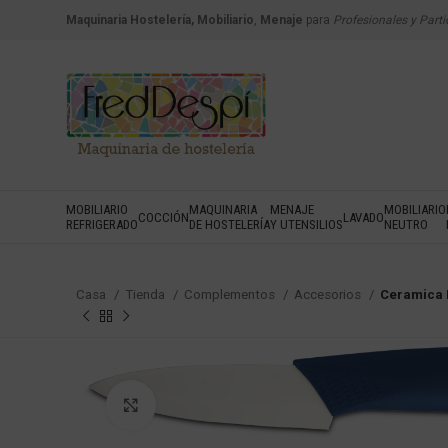
Maquinaria Hostelería, Mobiliario
,
Menaje
para
Profesionales y Parti
MOBILIARIO
MAQUINARIA
MENAJE
MOBILIARIO
COCCIÓN
LAVADO
REFRIGERADO
DE HOSTELERÍA
Y UTENSILIOS
NEUTRO
Casa
Tienda
Complementos
Accesorios
Ceramica P
Haga Click para agrandar