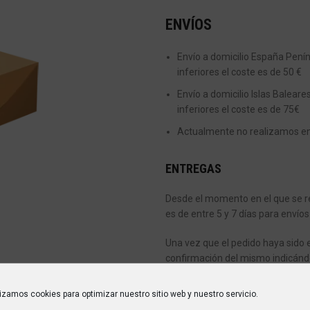
ENVÍOS
Envío a domicilio España Peníns
inferiores el coste es de 50 €
Envío a domicilio Islas Baleare
inferiores el coste es de 75€
Actualmente no realizamos enví
ENTREGAS
Desde el momento en el que se re
es de entre 5 y 7 días para envíos
Una vez que el pedido haya sido 
confirmación del mismo indicánd
encargará de entregarte tu pedid
lizamos cookies para optimizar nuestro sitio web y nuestro servicio.
Si en el momento de la entrega n