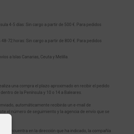
ula 4-5 días: Sin cargo a partir de 500 €. Para pedidos
s 48-72 horas: Sin cargo a partir de 800 €. Para pedidos
os a Islas Canarias, Ceuta y Melilla.
aliza una compra el plazo aproximado en recibir el pedido
 dentro de la Península y 10 o 14 a Baleares.
enviado, automáticamente recibirás un e-mail de
ote el número de seguimiento y la agencia de envío que se
o.
o se encuentra en la dirección que ha indicado, la compañía