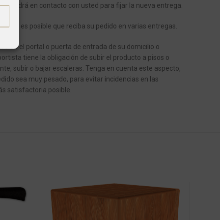
se pondrá en contacto con usted para fijar la nueva entrega.
ículos, es posible que reciba su pedido en varias entregas.
e en el portal o puerta de entrada de su domicilio o
ortista tiene la obligación de subir el producto a pisos o
ente, subir o bajar escaleras.
Tenga en cuenta este aspecto,
dido sea muy pesado, para evitar incidencias en las
s satisfactoria posible.