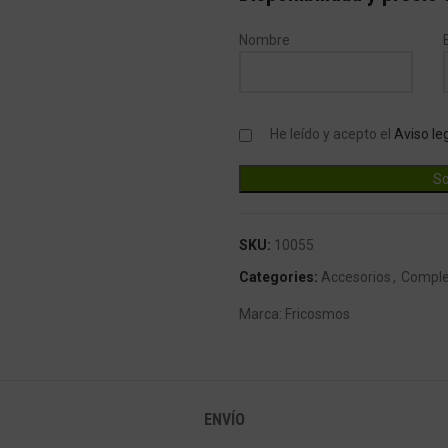
Nombre
He leído y acepto el
Aviso le
SKU:
10055
Categories:
Accesorios
,
Compl
Marca:
Fricosmos
ENVÍO