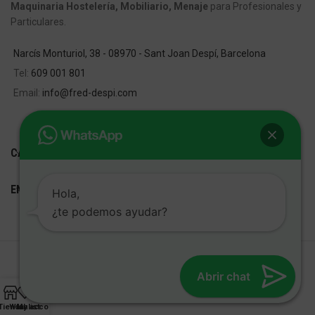
Maquinaria Hostelería, Mobiliario, Menaje
para Profesionales y
Particulares.
Narcís Monturiol, 38 - 08970 - Sant Joan Despí, Barcelona
Tel:
609 001 801
Email:
info@fred-despi.com
CATEGORIAS
ENLACES ÚTILES
Hola,
¿te podemos ayudar?
FRED D'ESPÍ
Desarrollo Web:
Cetrex Marketing
Abrir chat
Tienda
Wishlist
My account