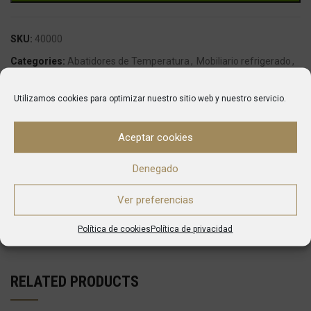
SKU:
40000
Categories:
Abatidores de Temperatura
,
Mobiliario refrigerado
,
Productos
Utilizamos cookies para optimizar nuestro sitio web y nuestro servicio.
Marca:
infricol
Aceptar cookies
DESCRIPTION
La gama esencial. La calidad Infrico en una gama de productos en
Denegado
la que prima la sencillez y la eficienci
Ver preferencias
ENVÍO
Política de cookies
Política de privacidad
RELATED PRODUCTS