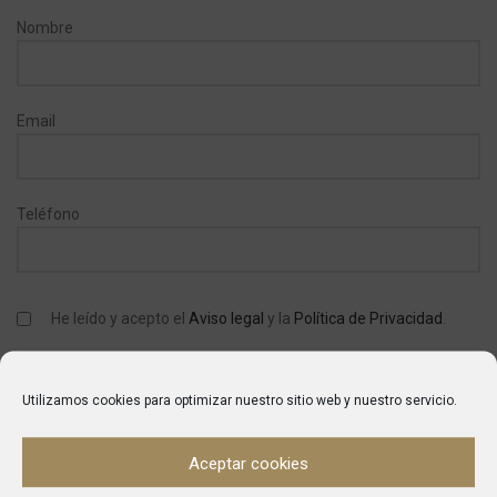
Nombre
Email
Teléfono
He leído y acepto el
Aviso legal
y la
Política de Privacidad
.
Utilizamos cookies para optimizar nuestro sitio web y nuestro servicio.
SKU:
10254
Aceptar cookies
Categories:
Complementos
,
Higiene