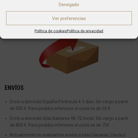
Denegado
Marca:
Fricosmos
Ver preferencias
ENVÍO
Política de cookies
Política de privacidad
ENVÍOS
Envío a domicilio España Península 4-5 días: Sin cargo a partir
de 500 €. Para pedidos inferiores el coste es de 50 €
Envío a domicilio Islas Baleares 48-72 horas: Sin cargo a partir
de 800 €. Para pedidos inferiores el coste es de 75€
Actualmente no realizamos envíos a Islas Canarias, Ceuta y