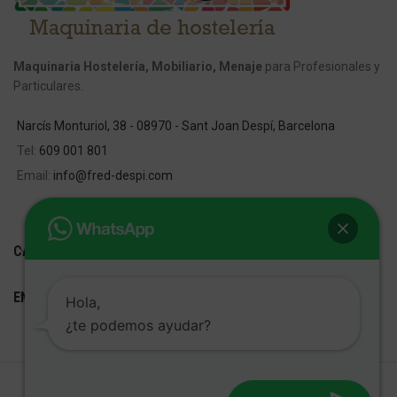
Maquinaria Hostelería, Mobiliario, Menaje
para Profesionales y
Particulares.
Narcís Monturiol, 38 - 08970 - Sant Joan Despí, Barcelona
Tel:
609 001 801
Email:
info@fred-despi.com
CATEGORIAS
ENLACES ÚTILES
Hola,
¿te podemos ayudar?
FRED D'ESPÍ
Desarrollo Web:
Cetrex Marketing