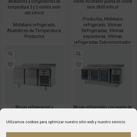
Abatidores y congeladores de
Frente mostrador puerta de cristal
temperatura 3 y 5 niveles serie
serie if600 infricol
iabt infricol
Productos
,
Mobiliario
Mobiliario refrigerado
,
refrigerado
,
Vitrinas
Abatidores de Temperatura
,
Refrigeradas
,
Vitrinas
Productos
expositoras
,
Vitrinas
refrigeradas Sobremostrador
Mesas refrigeracion y
Mesas refrigeradas con puerta de
congelacion serie im 600 infricol
cristal gn 1-1 serie im infricol
Utilizamos cookies para optimizar nuestro sitio web y nuestro servicio.
Mobiliario refrigerado
,
Mesas
Mobiliario refrigerado
,
Mesas
refrigeradas
,
Productos
refrigeradas
,
Productos