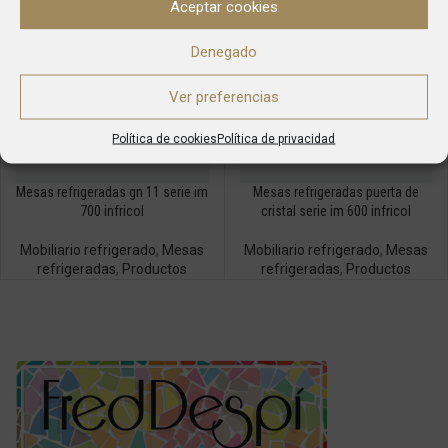
Aceptar cookies
Denegado
Ver preferencias
Política de cookies
Política de privacidad
Mesas refrigeradas gn 11 serie im
Mesas refrigeradas puerta de
700 infricol
cristal serie im 600 infricol
Mobiliario refrigerado
,
Mesas
Mobiliario refrigerado
,
Mesas
refrigeradas
,
Productos
refrigeradas
,
Productos