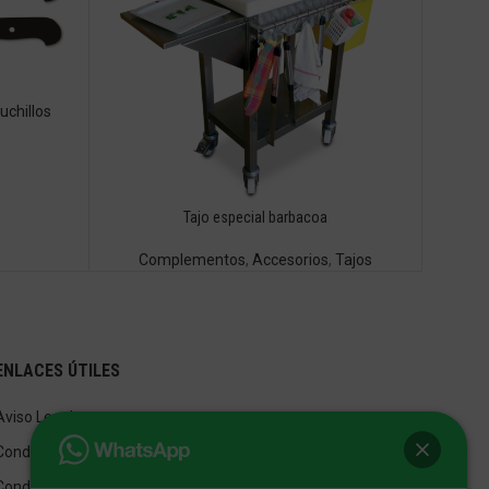
uchillos
Tajo especial barbacoa
Complementos
,
Accesorios
,
Tajos
ENLACES ÚTILES
Aviso Legal
Condiciones de Venta
Condiciones de Uso