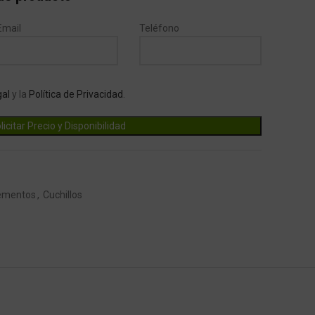
Email
Teléfono
gal
y la
Política de Privacidad
.
ementos
,
Cuchillos