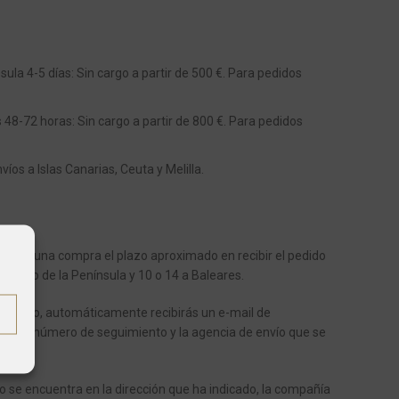
ula 4-5 días: Sin cargo a partir de 500 €. Para pedidos
s 48-72 horas: Sin cargo a partir de 800 €. Para pedidos
os a Islas Canarias, Ceuta y Melilla.
aliza una compra el plazo aproximado en recibir el pedido
 dentro de la Península y 10 o 14 a Baleares.
enviado, automáticamente recibirás un e-mail de
ote el número de seguimiento y la agencia de envío que se
o.
o se encuentra en la dirección que ha indicado, la compañía