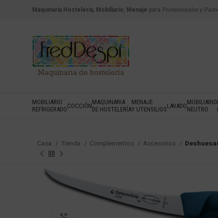
Maquinaria Hostelería, Mobiliario
,
Menaje
para
Profesionales y Parti
MOBILIARIO
MAQUINARIA
MENAJE
MOBILIARIO
COCCIÓN
LAVADO
REFRIGERADO
DE HOSTELERÍA
Y UTENSILIOS
NEUTRO
Casa
Tienda
Complementos
Accesorios
Deshuesad
Haga Click para agrandar