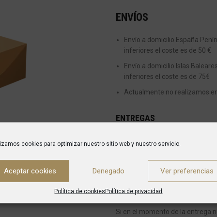
ENVÍOS
Envío a domicilio España Peníns
inferiores el coste es de 50 €
Envío a domicilio Islas Baleare
inferiores el coste es de 75€
Actualmente no realizamos enví
ENTREGAS
Desde el momento en el que se re
lizamos cookies para optimizar nuestro sitio web y nuestro servicio.
es de entre 5 y 7 días para envíos
Una vez que el pedido haya sido 
Aceptar cookies
Denegado
Ver preferencias
confirmación del mismo indicánd
Política de cookies
Política de privacidad
encargará de entregarte tu pedid
Si en el momento de la entrega n