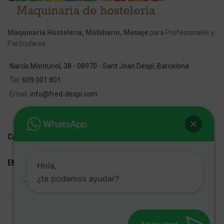
Maquinaria Hostelería, Mobiliario, Menaje
para Profesionales y
Particulares.
Narcís Monturiol, 38 - 08970 - Sant Joan Despí, Barcelona
Tel:
609 001 801
Email:
info@fred-despi.com
CATEGORIAS
ENLACES ÚTILES
Hola,
¿te podemos ayudar?
FRED D'ESPÍ
Desarrollo Web:
Cetrex Marketing