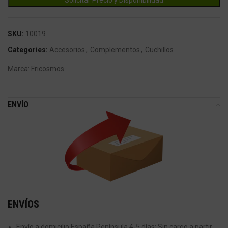
SKU:
10019
Categories:
Accesorios
,
Complementos
,
Cuchillos
Marca:
Fricosmos
ENVÍO
ENVÍOS
Envío a domicilio España Península 4-5 días: Sin cargo a partir