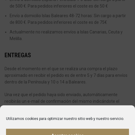
de 500 €. Para pedidos inferiores el coste es de 50 €
Envío a domicilio Islas Baleares 48-72 horas: Sin cargo a partir
de 800 €. Para pedidos inferiores el coste es de 75€
Actualmente no realizamos envíos a Islas Canarias, Ceuta y
Melilla.
ENTREGAS
Desde el momento en el que se realiza una compra el plazo
aproximado en recibir el pedido es de entre 5 y 7 días para envíos
dentro de la Península y 10 o 14 a Baleares.
Una vez que el pedido haya sido enviado, automáticamente
recibirás un e-mail de confirmación del mismo indicándote el
número de seguimiento y la agencia de envío que se encargará de
entregarte tu pedido.
Utilizamos cookies para optimizar nuestro sitio web y nuestro servicio.
Si en el momento de la entrega no se encuentra en la dirección
que ha indicado, la compañía de transportes dejará un aviso y se