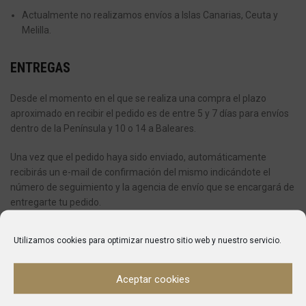
Actualmente no realizamos envíos a Islas Canarias, Ceuta y
Melilla.
ENTREGAS
Desde el momento en el que se realiza una compra el plazo
aproximado en recibir el pedido es de entre 5 y 7 días para envíos
dentro de la Península y 10 o 14 a Baleares.
Una vez que el pedido haya sido enviado, automáticamente
recibirás un e-mail de confirmación del mismo indicándote el
número de seguimiento y la agencia de envío que se encargará de
entregarte tu pedido.
Si en el momento de la entrega no se encuentra en la dirección
Utilizamos cookies para optimizar nuestro sitio web y nuestro servicio.
que ha indicado, la compañía de transportes dejará un aviso y se
pondrá en contacto con usted para fijar la nueva entrega.
Aceptar cookies
En caso de pedidos con varios artículos, es posible que reciba su
pedido en varias entregas.