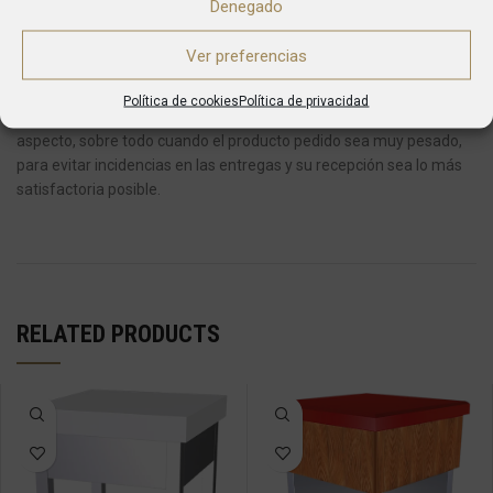
Denegado
El producto será entregado siempre en el portal o puerta de
Ver preferencias
entrada de su domicilio o negocio.
En ningún caso, el transportista
tiene la obligación de subir el producto a pisos o introducirlo en el
Política de cookies
Política de privacidad
domicilio del cliente, subir o bajar escaleras.
Tenga en cuenta este
aspecto, sobre todo cuando el producto pedido sea muy pesado,
para evitar incidencias en las entregas y su recepción sea lo más
satisfactoria posible.
RELATED PRODUCTS