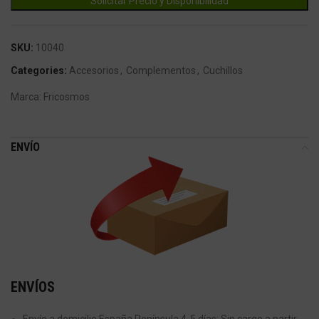
SKU:
10040
Categories:
Accesorios
,
Complementos
,
Cuchillos
Marca:
Fricosmos
ENVÍO
ENVÍOS
Envío a domicilio España Península 4-5 días: Sin cargo a partir