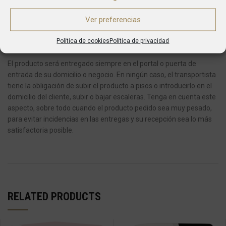
pondrá en contacto con usted para fijar la nueva entrega.
Ver preferencias
En caso de pedidos con varios artículos, es posible que reciba su
Política de cookies
Política de privacidad
pedido en varias entregas.
El producto será entregado siempre en el portal o puerta de
entrada de su domicilio o negocio.
En ningún caso, el transportista
tiene la obligación de subir el producto a pisos o introducirlo en el
domicilio del cliente, subir o bajar escaleras.
Tenga en cuenta este
aspecto, sobre todo cuando el producto pedido sea muy pesado,
para evitar incidencias en las entregas y su recepción sea lo más
satisfactoria posible.
RELATED PRODUCTS