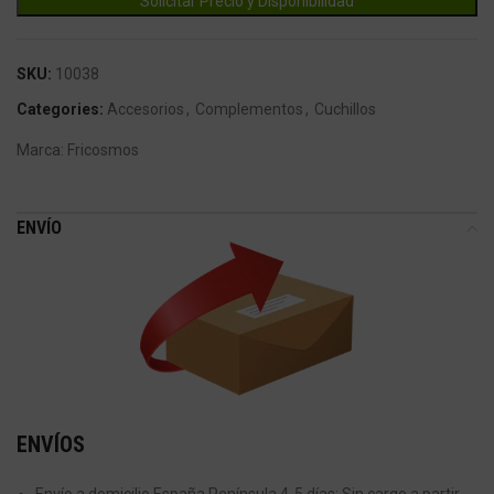
SKU:
10038
Categories:
Accesorios
,
Complementos
,
Cuchillos
Marca:
Fricosmos
ENVÍO
ENVÍOS
Envío a domicilio España Península 4-5 días: Sin cargo a partir