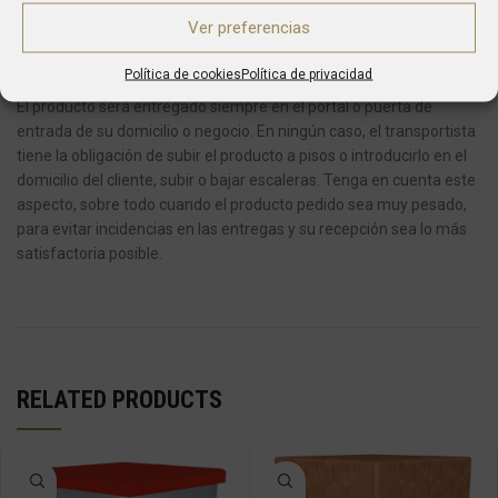
Ver preferencias
En caso de pedidos con varios artículos, es posible que reciba su
pedido en varias entregas.
Política de cookies
Política de privacidad
El producto será entregado siempre en el portal o puerta de
entrada de su domicilio o negocio.
En ningún caso, el transportista
tiene la obligación de subir el producto a pisos o introducirlo en el
domicilio del cliente, subir o bajar escaleras.
Tenga en cuenta este
aspecto, sobre todo cuando el producto pedido sea muy pesado,
para evitar incidencias en las entregas y su recepción sea lo más
satisfactoria posible.
RELATED PRODUCTS