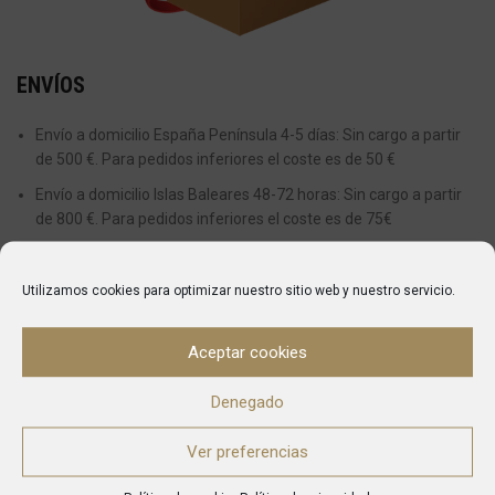
ENVÍOS
Envío a domicilio España Península 4-5 días: Sin cargo a partir
de 500 €. Para pedidos inferiores el coste es de 50 €
Envío a domicilio Islas Baleares 48-72 horas: Sin cargo a partir
de 800 €. Para pedidos inferiores el coste es de 75€
Actualmente no realizamos envíos a Islas Canarias, Ceuta y
Melilla.
Utilizamos cookies para optimizar nuestro sitio web y nuestro servicio.
ENTREGAS
Aceptar cookies
Desde el momento en el que se realiza una compra el plazo
Denegado
aproximado en recibir el pedido es de entre 5 y 7 días para envíos
dentro de la Península y 10 o 14 a Baleares.
Ver preferencias
Una vez que el pedido haya sido enviado, automáticamente