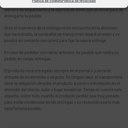
Política de cookies
Política de privacidad
recibirás un e-mail de confirmación del mismo indicándote el
número de seguimiento y la agencia de envío que se encargará de
entregarte tu pedido.
Si en el momento de la entrega no se encuentra en la dirección
que ha indicado, la compañía de transportes dejará un aviso y se
pondrá en contacto con usted para fijar la nueva entrega.
En caso de pedidos con varios artículos, es posible que reciba su
pedido en varias entregas.
El producto será entregado siempre en el portal o puerta de
entrada de su domicilio o negocio.
En ningún caso, el transportista
tiene la obligación de subir el producto a pisos o introducirlo en el
domicilio del cliente, subir o bajar escaleras.
Tenga en cuenta este
aspecto, sobre todo cuando el producto pedido sea muy pesado,
para evitar incidencias en las entregas y su recepción sea lo más
satisfactoria posible.