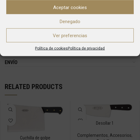
DESCRIPTION
Aceptar cookies
La nueva linea de cubetas para identificación de alérgenos
Denegado
Gastronorm es una valiosa ayuda para todos los lugares donde
pueden ser utilizadas, hoteles, restaurantes, clínicas, hospitales…,
Ver preferencias
para asegurar un alto nivel de servicio a sus clientes o pacientes,
cumpliendo con todas las normativas.
Política de cookies
Política de privacidad
ENVÍO
RELATED PRODUCTS
Desollar 1
Complementos
,
Accesorios
,
Cuchilla de golpe