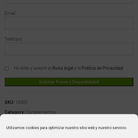
Email
Teléfono
He leído y acepto el
Aviso legal
y la
Política de Privacidad
.
SKU:
10305
Category:
Complementos
Marca:
Fricosmos
Utilizamos cookies para optimizar nuestro sitio web y nuestro servicio.