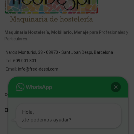
Maquinaria Hostelería, Mobiliario, Menaje
para Profesionales y
Particulares.
Narcís Monturiol, 38 - 08970 - Sant Joan Despí, Barcelona
Tel:
609 001 801
Email:
info@fred-despi.com
CATEGORIAS
ENLACES ÚTILES
Hola,
¿te podemos ayudar?