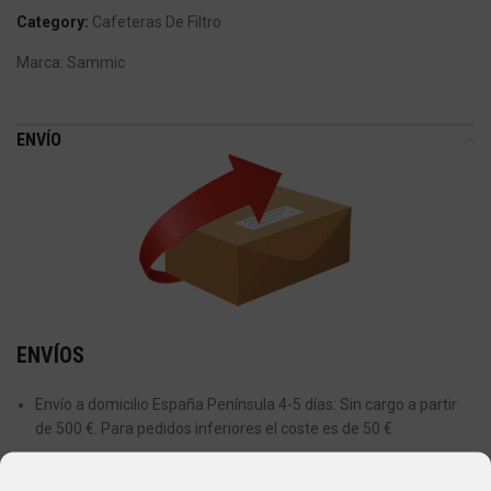
Category:
Cafeteras De Filtro
Marca:
Sammic
ENVÍO
ENVÍOS
Envío a domicilio España Península 4-5 días: Sin cargo a partir
de 500 €. Para pedidos inferiores el coste es de 50 €
Envío a domicilio Islas Baleares 48-72 horas: Sin cargo a partir
de 800 €. Para pedidos inferiores el coste es de 75€