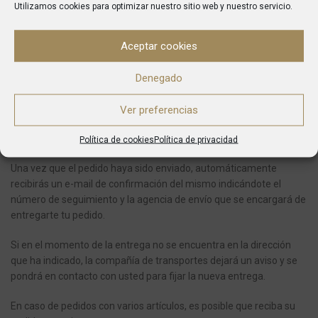
Utilizamos cookies para optimizar nuestro sitio web y nuestro servicio.
Actualmente no realizamos envíos a Islas Canarias, Ceuta y
Melilla.
Aceptar cookies
ENTREGAS
Denegado
Desde el momento en el que se realiza una compra el plazo
Ver preferencias
aproximado en recibir el pedido es de entre 5 y 7 días para envíos
dentro de la Península y 10 o 14 a Baleares.
Política de cookies
Política de privacidad
Una vez que el pedido haya sido enviado, automáticamente
recibirás un e-mail de confirmación del mismo indicándote el
número de seguimiento y la agencia de envío que se encargará de
entregarte tu pedido.
Si en el momento de la entrega no se encuentra en la dirección
que ha indicado, la compañía de transportes dejará un aviso y se
pondrá en contacto con usted para fijar la nueva entrega.
En caso de pedidos con varios artículos, es posible que reciba su