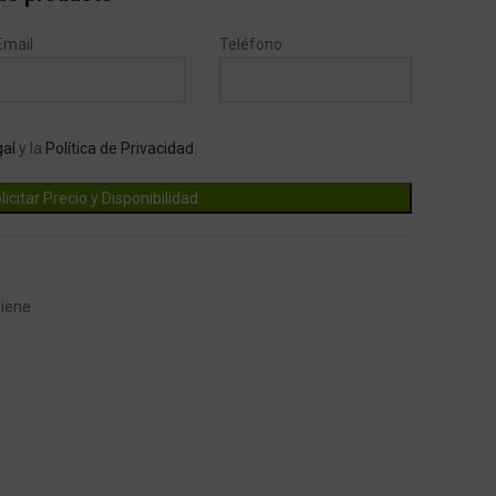
Email
Teléfono
gal
y la
Política de Privacidad
.
giene