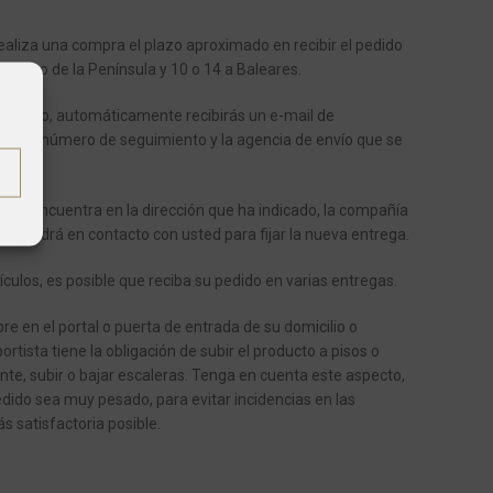
aliza una compra el plazo aproximado en recibir el pedido
 dentro de la Península y 10 o 14 a Baleares.
enviado, automáticamente recibirás un e-mail de
ote el número de seguimiento y la agencia de envío que se
o.
o se encuentra en la dirección que ha indicado, la compañía
se pondrá en contacto con usted para fijar la nueva entrega.
ículos, es posible que reciba su pedido en varias entregas.
e en el portal o puerta de entrada de su domicilio o
ortista tiene la obligación de subir el producto a pisos o
ente, subir o bajar escaleras.
Tenga en cuenta este aspecto,
dido sea muy pesado, para evitar incidencias en las
s satisfactoria posible.