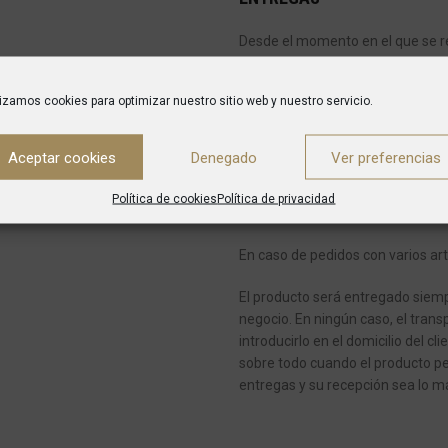
Desde el momento en el que se re
es de entre 5 y 7 días para envíos
lizamos cookies para optimizar nuestro sitio web y nuestro servicio.
Una vez que el pedido haya sido 
confirmación del mismo indicánd
encargará de entregarte tu pedid
Aceptar cookies
Denegado
Ver preferencias
Si en el momento de la entrega n
Política de cookies
Política de privacidad
de transportes dejará un aviso y 
En caso de pedidos con varios art
El producto será entregado siempr
negocio.
En ningún caso, el transp
introducirlo en el domicilio del cli
sobre todo cuando el producto pe
entregas y su recepción sea lo má