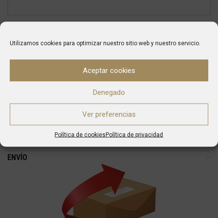
He leído y acepto el
Aviso legal
y la
Política de Privacidad
.
Utilizamos cookies para optimizar nuestro sitio web y nuestro servicio.
Aceptar cookies
SKU:
10288
Denegado
Categories:
Complementos
,
Higiene
Ver preferencias
Marca:
Fricosmos
Política de cookies
Política de privacidad
ENVÍO