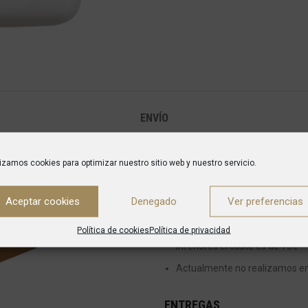
ENVÍO
ENVÍOS
lizamos cookies para optimizar nuestro sitio web y nuestro servicio.
Envío a domicilio España Peníns
Aceptar cookies
Denegado
Ver preferencias
inferiores el coste es de 50 €
Política de cookies
Política de privacidad
Envío a domicilio Islas Baleare
inferiores el coste es de 75€
Actualmente no realizamos enví
ENTREGAS