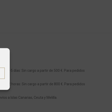
ula 4-5 días: Sin cargo a partir de 500 €. Para pedidos
s 48-72 horas: Sin cargo a partir de 800 €. Para pedidos
os a Islas Canarias, Ceuta y Melilla.