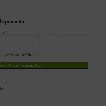
 de producto
Email
Teléfono
gal
y la
Política de Privacidad
.
giene