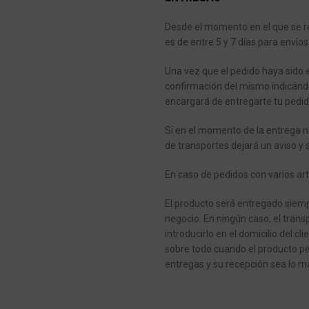
Desde el momento en el que se re
es de entre 5 y 7 días para envíos
Una vez que el pedido haya sido 
confirmación del mismo indicánd
encargará de entregarte tu pedid
Si en el momento de la entrega n
de transportes dejará un aviso y 
En caso de pedidos con varios art
El producto será entregado siempr
negocio.
En ningún caso, el transp
introducirlo en el domicilio del cli
sobre todo cuando el producto pe
entregas y su recepción sea lo má