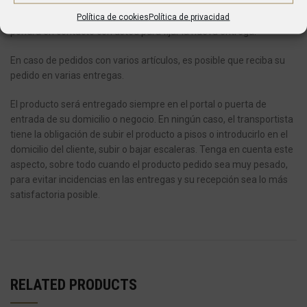
Si en el momento de la entrega no se encuentra en la dirección
que ha indicado, la compañía de transportes dejará un aviso y se
Política de cookies
Política de privacidad
pondrá en contacto con usted para fijar la nueva entrega.
En caso de pedidos con varios artículos, es posible que reciba su
pedido en varias entregas.
El producto será entregado siempre en el portal o puerta de
entrada de su domicilio o negocio.
En ningún caso, el transportista
tiene la obligación de subir el producto a pisos o introducirlo en el
domicilio del cliente, subir o bajar escaleras.
Tenga en cuenta este
aspecto, sobre todo cuando el producto pedido sea muy pesado,
para evitar incidencias en las entregas y su recepción sea lo más
satisfactoria posible.
RELATED PRODUCTS