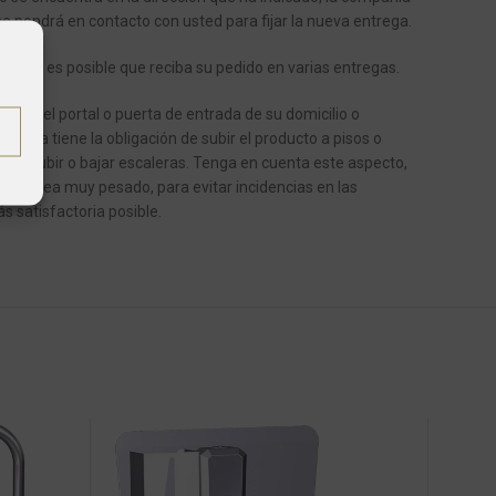
se pondrá en contacto con usted para fijar la nueva entrega.
ículos, es posible que reciba su pedido en varias entregas.
e en el portal o puerta de entrada de su domicilio o
ortista tiene la obligación de subir el producto a pisos o
ente, subir o bajar escaleras.
Tenga en cuenta este aspecto,
dido sea muy pesado, para evitar incidencias en las
s satisfactoria posible.