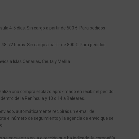
ula 4-5 días: Sin cargo a partir de 500 €. Para pedidos
s 48-72 horas: Sin cargo a partir de 800 €. Para pedidos
os a Islas Canarias, Ceuta y Melilla.
aliza una compra el plazo aproximado en recibir el pedido
 dentro de la Península y 10 o 14 a Baleares.
enviado, automáticamente recibirás un e-mail de
ote el número de seguimiento y la agencia de envío que se
o.
o se encuentra en la dirección que ha indicado, la compañía