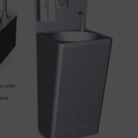
r rodilla
anos