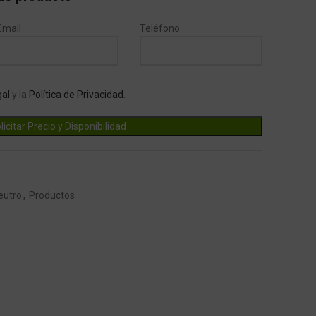
Email
Teléfono
gal
y la
Política de Privacidad
.
eutro
,
Productos