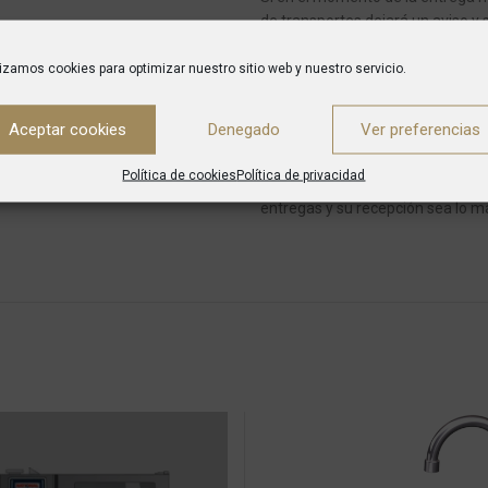
de transportes dejará un aviso y 
En caso de pedidos con varios art
lizamos cookies para optimizar nuestro sitio web y nuestro servicio.
El producto será entregado siempr
Aceptar cookies
Denegado
Ver preferencias
negocio.
En ningún caso, el transp
introducirlo en el domicilio del cli
Política de cookies
Política de privacidad
sobre todo cuando el producto pe
entregas y su recepción sea lo má