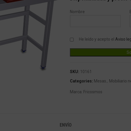
Nombre
He leído y acepto el
Aviso le
SKU:
10161
Categories:
Mesas
,
Mobiliario n
ndar
Marca:
Fricosmos
ENVÍO