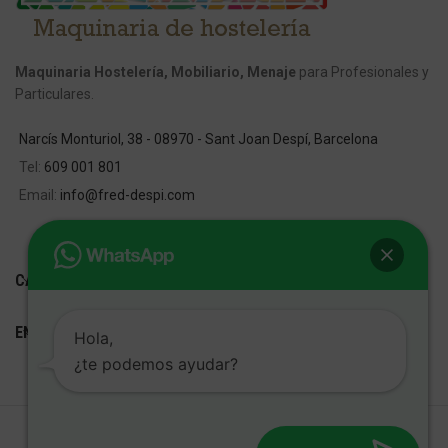
Maquinaria Hostelería, Mobiliario, Menaje
para Profesionales y
Particulares.
Narcís Monturiol, 38 - 08970 - Sant Joan Despí, Barcelona
Tel:
609 001 801
Email:
info@fred-despi.com
CATEGORIAS
ENLACES ÚTILES
Hola,
¿te podemos ayudar?
FRED D'ESPÍ
Desarrollo Web:
Cetrex Marketing