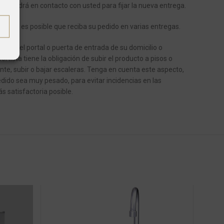
se pondrá en contacto con usted para fijar la nueva entrega.
ículos, es posible que reciba su pedido en varias entregas.
e en el portal o puerta de entrada de su domicilio o
ortista tiene la obligación de subir el producto a pisos o
ente, subir o bajar escaleras.
Tenga en cuenta este aspecto,
dido sea muy pesado, para evitar incidencias en las
s satisfactoria posible.