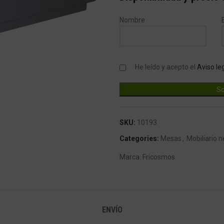
Nombre
He leído y acepto el
Aviso le
SKU:
10193
Categories:
Mesas
,
Mobiliario n
Marca:
Fricosmos
ENVÍO