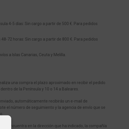
ula 4-5 días: Sin cargo a partir de 500 €. Para pedidos
s 48-72 horas: Sin cargo a partir de 800 €. Para pedidos
os a Islas Canarias, Ceuta y Melilla.
aliza una compra el plazo aproximado en recibir el pedido
 dentro de la Península y 10 o 14 a Baleares.
enviado, automáticamente recibirás un e-mail de
ote el número de seguimiento y la agencia de envío que se
o.
o se encuentra en la dirección que ha indicado, la compañía