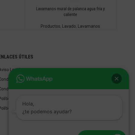
Lavamanos mural de palanca agua fría y
caliente
Productos
,
Lavado
,
Lavamanos
ENLACES ÚTILES
Aviso Legal
Condiciones de Venta
Condiciones de Uso
Política de privacidad
Hola,
Política de cookies
¿te podemos ayudar?