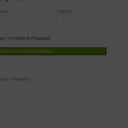
Email
Teléfono
gal
y la
Política de Privacidad
.
eutro
,
Productos