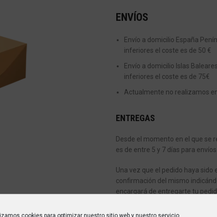
ENVÍOS
Envío a domicilio España Peníns
inferiores el coste es de 50 €
Envío a domicilio Islas Baleare
inferiores el coste es de 75€
Actualmente no realizamos enví
ENTREGAS
Desde el momento en el que se re
es de entre 5 y 7 días para envíos
Una vez que el pedido haya sido 
confirmación del mismo indicánd
encargará de entregarte tu pedid
Si en el momento de la entrega n
lizamos cookies para optimizar nuestro sitio web y nuestro servicio.