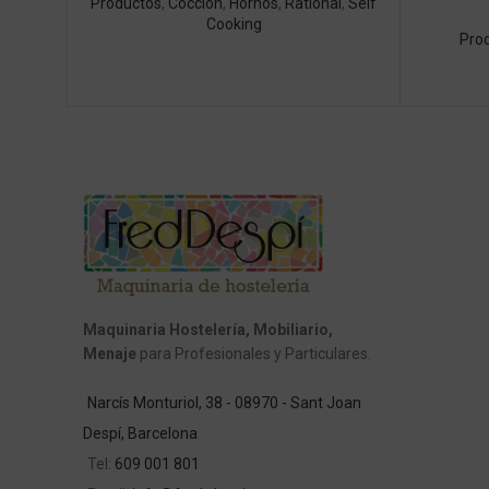
Productos
,
Cocción
,
Hornos
,
Rational
,
Self
Cooking
Pro
Maquinaria Hostelería, Mobiliario,
Menaje
para Profesionales y Particulares.
Narcís Monturiol, 38 - 08970 - Sant Joan
Despí, Barcelona
Tel:
609 001 801