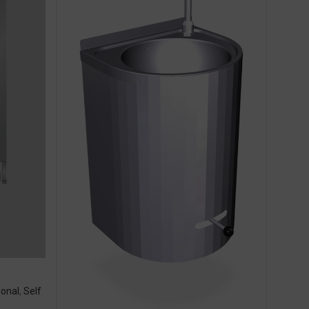
ional
,
Self