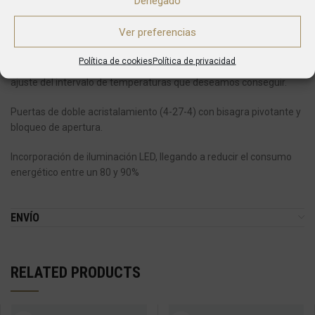
Denegado
Cristal templado bajo emisivo
Ver preferencias
El nuevo controlador de fácil manejo táctil IP65 tiene una mayor
Política de cookies
Política de privacidad
precisión en el control de la temperatura. Mayor facilidad para el
ajuste del intervalo de temperaturas que deseamos conseguir.
Puertas de doble acristalamiento (4-27-4) con bisagra pivotante y
bloqueo de apertura.
Incorporación de iluminación LED, llegando a reducir el consumo
energético entre un 80 y 90%
ENVÍO
RELATED PRODUCTS