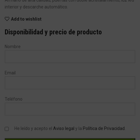
Armario de alta calidad, puertas con doble acristalamiento, luz led
interior y descarche automático.
Add to wishlist
Disponibilidad y precio de producto
Nombre
Email
Teléfono
He leído y acepto el
Aviso legal
y la
Política de Privacidad
.