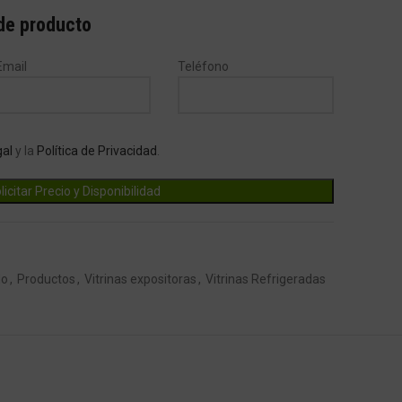
 de producto
Email
Teléfono
gal
y la
Política de Privacidad
.
do
,
Productos
,
Vitrinas expositoras
,
Vitrinas Refrigeradas