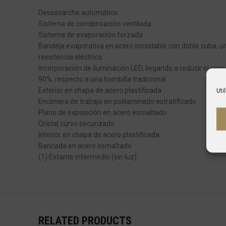
Desescarche automático
Sistema de condensación ventilada
Sistema de evaporación forzada
Bandeja evaporativa en acero inoxidable con doble cuba, un
resistencia eléctrica
Incorporación de iluminación LED, llegando a reducir el co
90%, respecto a una bombilla tradicional.
Exterior en chapa de acero plastificada
Uti
Encimera de trabajo en polilaminado estratificado
Plano de exposición en acero esmaltado
Cristal curvo securizado
Interior en chapa de acero plastificada
Bancada en acero esmaltado
(1) Estante intermedio (sin luz)
RELATED PRODUCTS