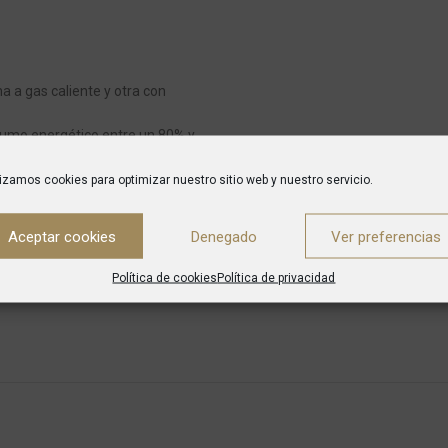
a a gas caliente y otra con
nsumo energético entre un 80% y
lizamos cookies para optimizar nuestro sitio web y nuestro servicio.
Aceptar cookies
Denegado
Ver preferencias
Política de cookies
Política de privacidad