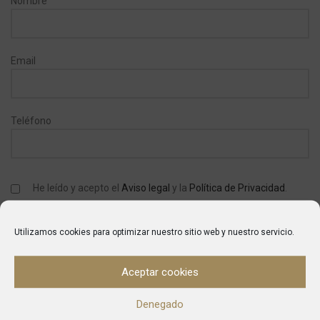
Nombre
Email
Teléfono
He leído y acepto el
Aviso legal
y la
Política de Privacidad
.
Utilizamos cookies para optimizar nuestro sitio web y nuestro servicio.
SKU:
1047
Aceptar cookies
Category:
Termos De Leche
Denegado
Marca:
Sammic