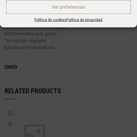
Ver preferencias
DESCRIPTION
Política de cookies
Política de privacidad
Construcción en acero inoxidable.
Grifo hermético anti-goteo.
Termostato regulable.
Bandeja anti-salpicaduras.
ENVÍO
RELATED PRODUCTS