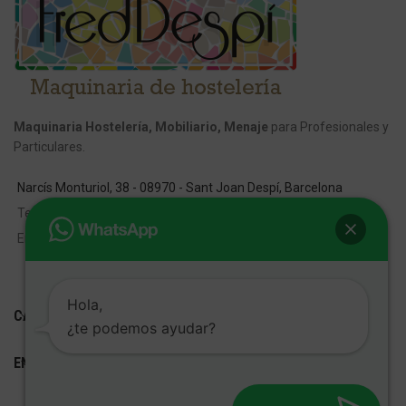
Maquinaria Hostelería, Mobiliario, Menaje
para Profesionales y
Particulares.
Narcís Monturiol, 38 - 08970 - Sant Joan Despí, Barcelona
Tel:
609 001 801
Email:
info@fred-despi.com
Hola,
CATEGORIAS
¿te podemos ayudar?
ENLACES ÚTILES