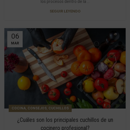
los procesos dentro de la ...
SEGUIR LEYENDO
06
MAR
,
,
COCINA
CONSEJOS
CUCHILLOS
¿Cuáles son los principales cuchillos de un
cocinero profesional?