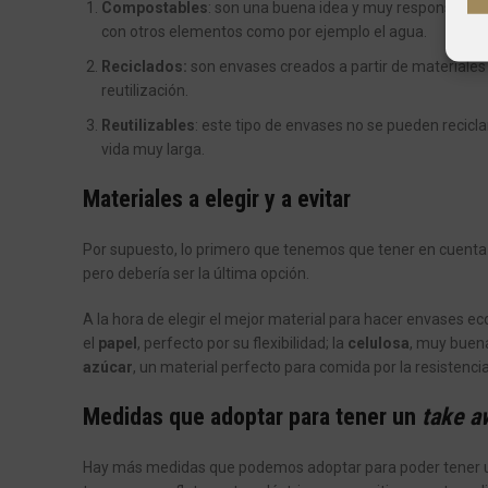
Compostables
: son una buena idea y muy responsable.
con otros elementos como por ejemplo el agua.
Reciclados:
son envases creados a partir de materiale
reutilización.
Reutilizables
: este tipo de envases no se pueden recicl
vida muy larga.
Materiales a elegir y a evitar
Por supuesto, lo primero que tenemos que tener en cuenta
pero debería ser la última opción.
A la hora de elegir el mejor material para hacer envases e
el
papel
, perfecto por su flexibilidad; la
celulosa
, muy buena
azúcar
, un material perfecto para comida por la resistenci
Medidas que adoptar para tener un
take a
Hay más medidas que podemos adoptar para poder tener