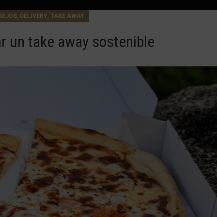
,
,
SEJOS
DELIVERY
TAKE AWAY
 un take away sostenible