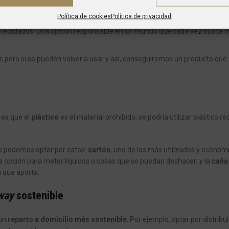
 Son un tipo de envases que una vez utilizados se pueden degradar fác
Política de cookies
Política de privacidad
s reciclados. Una opción responsable en un mundo que cada vez busca 
ar, pero si se pueden volver a usar y así, conseguiremos un producto qu
 es que el
plástico
es el material prohibido, se podría utilizar plástico re
co podemos optar por estos:
cartón
, uno de los más utilizados y económ
 opción para meter líquidos o cosas que se puedan deshacer; y la
caña
a que aporta.
way
sostenible
 un
reparto a domicilio más sostenible
. Por ejemplo, optar por distrib