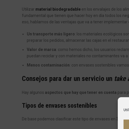
Utilizar
material biodegradable
en los envalajes de los a
fundamental que tienen que hacer hoy en día todos los ne
eso, hablamos de las ventajas que va a tener implementar 
Un transporte más ligero
: los materiales ecológicos s
preparar los pedidos, almacenar las cajas en el restau
Valor de marca
: como hemos dicho, los usuarios recla
puedan reciclar y con materiales no contaminantes va a
Menos contaminación
: con envases sostenibles vamos
Consejos para dar un servicio un
take
Hay algunos
aspectos que hay que tener en cuenta
para p
Tipos de envases sostenibles
Uti
De base podemos clasificar este tipo de envases en
3 tipo