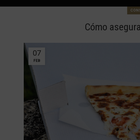
CON
Cómo asegurar
07
FEB