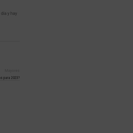
 día y hay
Mayores
as para 2023?