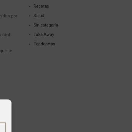
Recetas
Salud
ida y por
Sin categoría
Take Away
 fácil
Tendencias
 que se