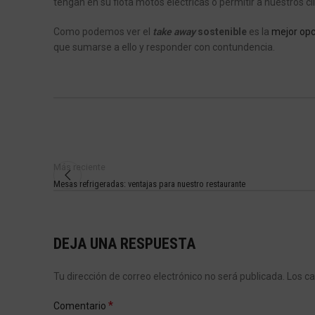
tengan en su flota motos eléctricas o permitir a nuestros cl
Como podemos ver el
take away
sostenible
es la
mejor opc
que sumarse a ello y responder con contundencia.
Más reciente
Mesas refrigeradas: ventajas para nuestro restaurante
DEJA UNA RESPUESTA
Tu dirección de correo electrónico no será publicada.
Los c
*
Comentario