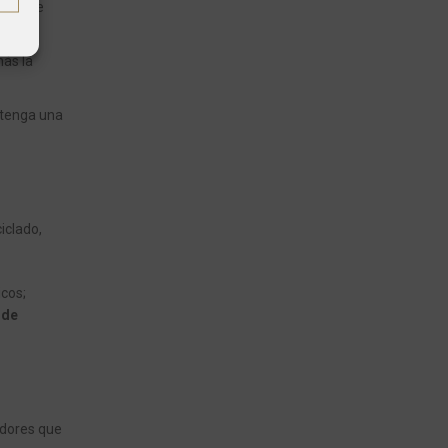
ilmente
más la
e tenga una
ciclado,
icos;
 de
uidores que