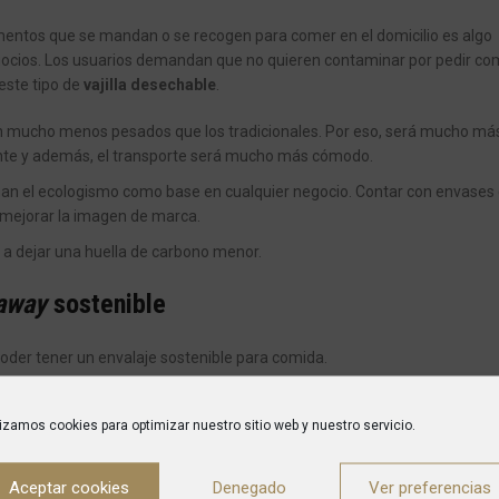
limentos que se mandan o se recogen para comer en el domicilio es algo
gocios. Los usuarios demandan que no quieren contaminar por pedir com
este tipo de
vajilla desechable
.
on mucho menos pesados que los tradicionales. Por eso, será mucho más
rante y además, el transporte será mucho más cómodo.
man el ecologismo como base en cualquier negocio. Contar con envases
 mejorar la imagen de marca.
 a dejar una huella de carbono menor.
 away
sostenible
oder tener un envalaje sostenible para comida.
lizamos cookies para optimizar nuestro sitio web y nuestro servicio.
s
:
Aceptar cookies
Denegado
Ver preferencias