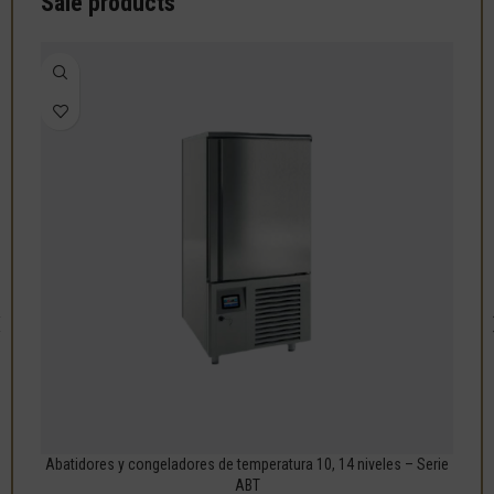
Sale products
Abatidores y congeladores de temperatura 10, 14 niveles – Serie
Aba
ABT