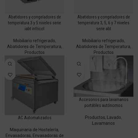
Abatidores y congeladores de
Abatidores y congeladores de
temperatura 3 y 5 niveles serie
temperatura 3, 5, 6 y 7 niveles
iabt infricol
serie abt
Mobiliario refrigerado
,
Mobiliario refrigerado
,
Abatidores de Temperatura
,
Abatidores de Temperatura
,
Productos
Productos
Accesorios para lavamanos
portátiles autónomos
Productos
,
Lavado
,
AC Automatizados
Lavamanos
Maquinaria de Hostelería
,
Envasadoras
,
Envasadoras de