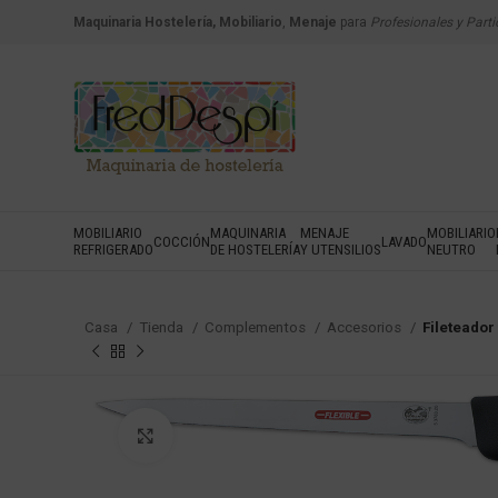
Maquinaria Hostelería, Mobiliario
,
Menaje
para
Profesionales y Parti
MOBILIARIO
MAQUINARIA
MENAJE
MOBILIARIO
COCCIÓN
LAVADO
REFRIGERADO
DE HOSTELERÍA
Y UTENSILIOS
NEUTRO
Casa
Tienda
Complementos
Accesorios
Fileteador 
Haga Click para agrandar