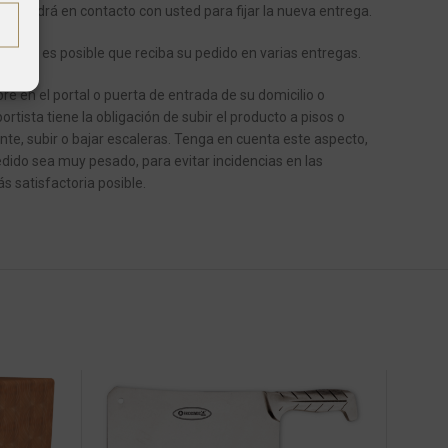
se pondrá en contacto con usted para fijar la nueva entrega.
ículos, es posible que reciba su pedido en varias entregas.
e en el portal o puerta de entrada de su domicilio o
ortista tiene la obligación de subir el producto a pisos o
ente, subir o bajar escaleras.
Tenga en cuenta este aspecto,
dido sea muy pesado, para evitar incidencias en las
s satisfactoria posible.