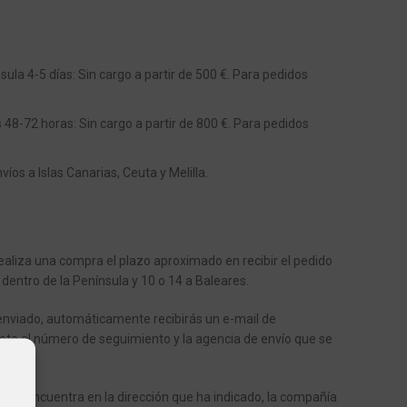
ula 4-5 días: Sin cargo a partir de 500 €. Para pedidos
s 48-72 horas: Sin cargo a partir de 800 €. Para pedidos
os a Islas Canarias, Ceuta y Melilla.
aliza una compra el plazo aproximado en recibir el pedido
 dentro de la Península y 10 o 14 a Baleares.
enviado, automáticamente recibirás un e-mail de
ote el número de seguimiento y la agencia de envío que se
o.
o se encuentra en la dirección que ha indicado, la compañía