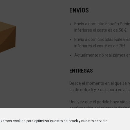
ENVÍOS
Envío a domicilio España Peníns
inferiores el coste es de 50 €
Envío a domicilio Islas Baleare
inferiores el coste es de 75€
Actualmente no realizamos enví
ENTREGAS
Desde el momento en el que se re
es de entre 5 y 7 días para envíos
Una vez que el pedido haya sido 
confirmación del mismo indicánd
encargará de entregarte tu pedid
lizamos cookies para optimizar nuestro sitio web y nuestro servicio.
Si en el momento de la entrega n