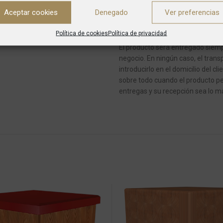
de transportes dejará un aviso y 
Aceptar cookies
Denegado
Ver preferencias
En caso de pedidos con varios art
Política de cookies
Política de privacidad
El producto será entregado siempr
negocio.
En ningún caso, el transp
introducirlo en el domicilio del cli
sobre todo cuando el producto pe
entregas y su recepción sea lo má