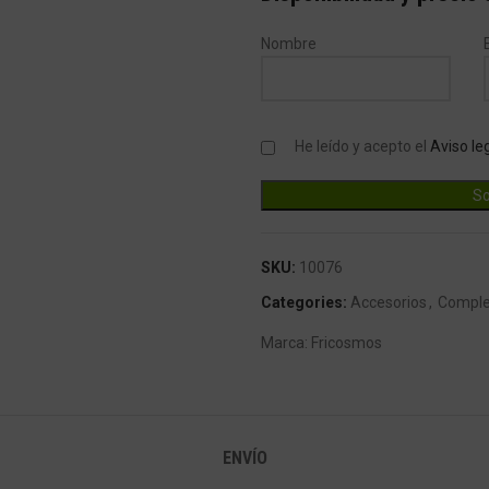
Nombre
He leído y acepto el
Aviso le
SKU:
10076
Categories:
Accesorios
,
Compl
Marca:
Fricosmos
ENVÍO