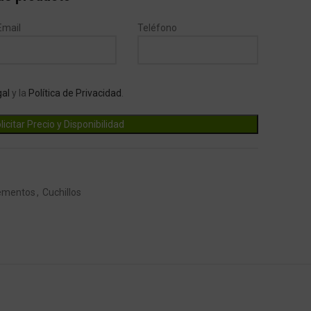
Email
Teléfono
gal
y la
Política de Privacidad
.
ementos
,
Cuchillos