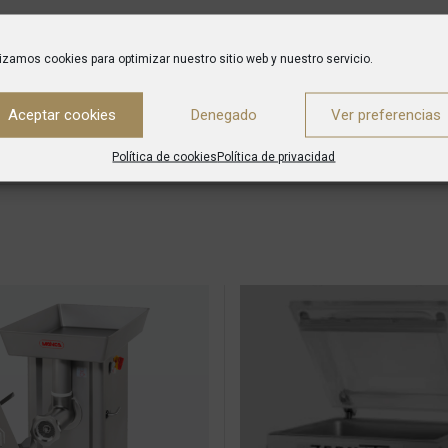
co e innovador con prestaciones sorprendentes. El grupo boca exterior f
mentación de la carne y aumenta el rendimiento del picado.
lizamos cookies para optimizar nuestro sitio web y nuestro servicio.
obustez y potentes motores con gran capacidad de sobrecarga aptos pa
(PC-82A/PC-22A: boca en aluminio).
 placas (para placas con agujeros de k 8mm).
Aceptar cookies
Denegado
Ver preferencias
Política de cookies
Política de privacidad