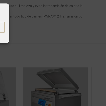
acilita su limpieza y evita la transmisión de calor a la
ra picar todo tipo de carnes (PM-70/12 Transmisión por