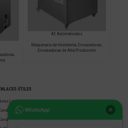
AC Automatizados
Maquinaria de Hostelería
,
Envasadoras
,
Envasadoras de Alta Producción
sadoras
,
esa
ENLACES ÚTILES
Aviso Legal
Condiciones de Venta
Condiciones de Uso