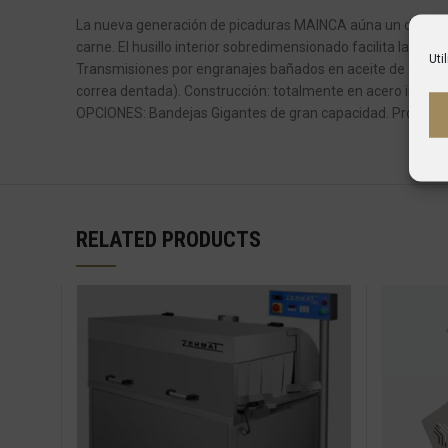
La nueva generación de picaduras MAINCA aúna un diseño úni
carne. El husillo interior sobredimensionado facilita la ali
Uti
Transmisiones por engranajes bañados en aceite de gran r
correa dentada). Construcción: totalmente en acero inox 
OPCIONES: Bandejas Gigantes de gran capacidad. Protector
RELATED PRODUCTS