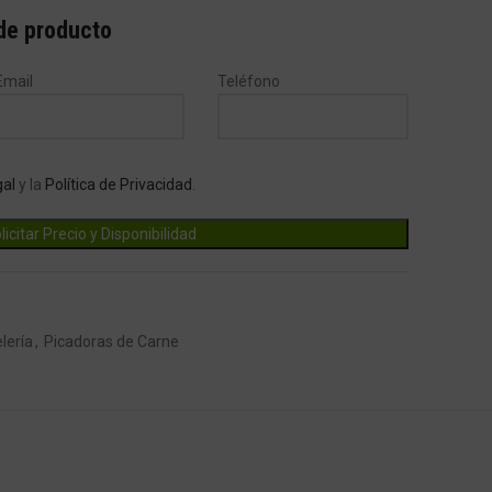
 de producto
Email
Teléfono
gal
y la
Política de Privacidad
.
lería
,
Picadoras de Carne