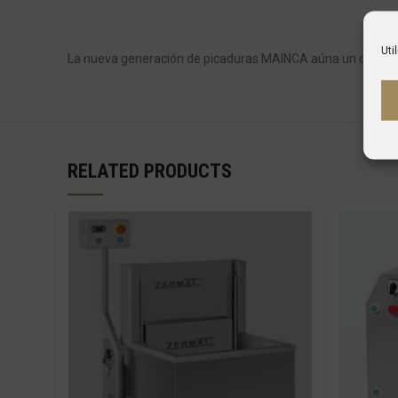
Uti
La nueva generación de picaduras MAINCA aúna un diseño 
RELATED PRODUCTS