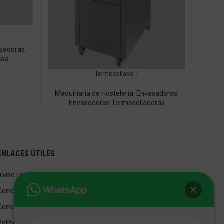
sadoras
,
esa
Termosellado T
Maquinaria de Hostelería
,
Envasadoras
,
Envasadoras Termoselladoras
ENLACES ÚTILES
Aviso Legal
Condiciones de Venta
Condiciones de Uso
Política de privacidad