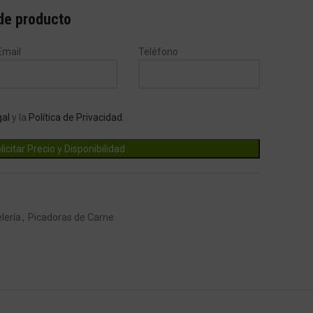
 de producto
Email
Teléfono
gal
y la
Política de Privacidad
.
lería
,
Picadoras de Carne