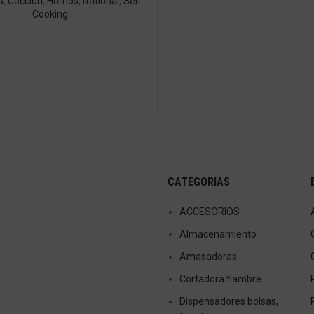
s
,
Cocción
,
Hornos
,
Rational
,
Self
Cooking
CATEGORIAS
ACCESORIOS
Almacenamiento
Amasadoras
Cortadora fiambre
Dispensadores bolsas,