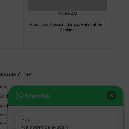
Modelo 202
Productos
,
Cocción
,
Hornos
,
Rational
,
Self
Cooking
ENLACES ÚTILES
Aviso Legal
Condiciones de Venta
Condiciones de Uso
Política de privacidad
Hola,
Política de cookies
¿te podemos ayudar?