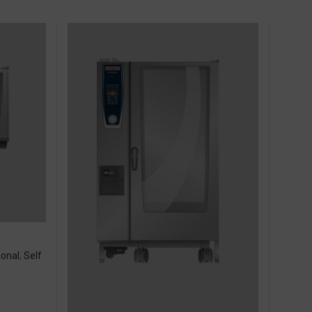
ional
,
Self