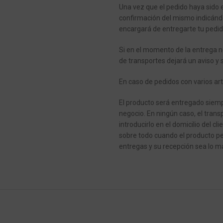
Una vez que el pedido haya sido 
confirmación del mismo indicánd
encargará de entregarte tu pedid
Si en el momento de la entrega n
de transportes dejará un aviso y 
En caso de pedidos con varios art
El producto será entregado siempr
negocio.
En ningún caso, el transp
introducirlo en el domicilio del cli
sobre todo cuando el producto pe
entregas y su recepción sea lo má