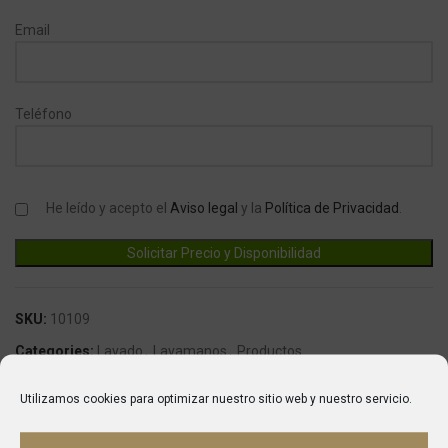
Email
Teléfono
He leído y acepto el
Aviso legal
y la
Política de Privacidad
.
SKU:
10109
Categories:
Lavado
,
Lavamanos
,
Productos
Marca:
Fricosmos
Utilizamos cookies para optimizar nuestro sitio web y nuestro servicio.