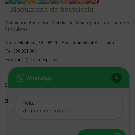
Maquinaria Hostelería, Mobiliario, Menaje
para Profesionales y
Particulares.
Narcís Monturiol, 38 - 08970 - Sant Joan Despí, Barcelona
Tel:
609 001 801
Email:
info@fred-despi.com
CATEGORIAS
ENLACES ÚTILES
Hola,
¿te podemos ayudar?
FRED D'ESPÍ
Desarrollo Web:
Cetrex Marketing