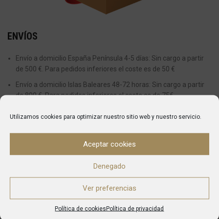
ENVÍOS
Envío a domicilio España Península 4-5 días: Sin cargo a partir
de 500 €. Para pedidos inferiores el coste es de 50 €
Envío a domicilio Islas Baleares 48-72 horas: Sin cargo a partir
de 800 €. Para pedidos inferiores el coste es de 75€
Actualmente no realizamos envíos a Islas Canarias, Ceuta y
Utilizamos cookies para optimizar nuestro sitio web y nuestro servicio.
Melilla.
Aceptar cookies
ENTREGAS
Denegado
Desde el momento en el que se realiza una compra el plazo
aproximado en recibir el pedido es de entre 5 y 7 días para envíos
Ver preferencias
dentro de la Península y 10 o 14 a Baleares.
Política de cookies
Política de privacidad
Una vez que el pedido haya sido enviado, automáticamente