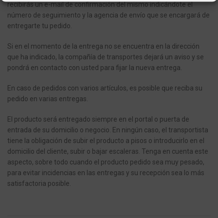
recibirás un e-mail de confirmación del mismo indicándote el
número de seguimiento y la agencia de envío que se encargará de
entregarte tu pedido.
Si en el momento de la entrega no se encuentra en la dirección
que ha indicado, la compañía de transportes dejará un aviso y se
pondrá en contacto con usted para fijar la nueva entrega.
En caso de pedidos con varios artículos, es posible que reciba su
pedido en varias entregas.
El producto será entregado siempre en el portal o puerta de
entrada de su domicilio o negocio.
En ningún caso, el transportista
tiene la obligación de subir el producto a pisos o introducirlo en el
domicilio del cliente, subir o bajar escaleras.
Tenga en cuenta este
aspecto, sobre todo cuando el producto pedido sea muy pesado,
para evitar incidencias en las entregas y su recepción sea lo más
satisfactoria posible.