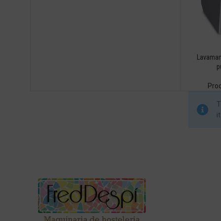
Lavamano
p
Pro
T
i