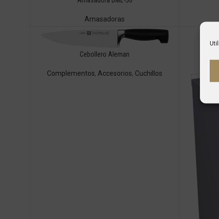
Amasadora DME-50
Amasadoras
Uti
Cebollero Aleman
Complementos
,
Accesorios
,
Cuchillos