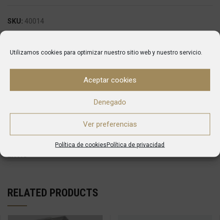
SKU:
40014
Categories:
Formador de Hamburguesas
,
Maquinaria de
Hostelería
Utilizamos cookies para optimizar nuestro sitio web y nuestro servicio.
Marca:
Mainca
Aceptar cookies
DESCRIPTION
Denegado
Hamburgueseras automáticas de gran robustez y fiabilidad
equipadas con variador de velocidad de serie.
Ver preferencias
Política de cookies
Política de privacidad
ENVÍO
RELATED PRODUCTS