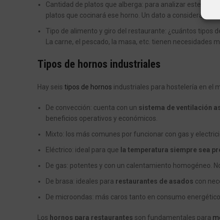
Cantidad de platos que alberga: para analizar este aspec
platos que cocinará ese horno. Un dato a considerar es
Tipo de alimento y giro del restaurante: ¿cuántos tipos
La carne, el pescado, la masa, etc. tienen necesidades m
Tipos de hornos industriales
Hay seis
tipos de hornos
industriales para hostelería en el
De convección: cuenta con un
sistema de ventilación a
beneficios operativos y económicos.
Mixto: los más comunes por funcionar con gas y electrici
Eléctrico: ideal para que
la temperatura siempre sea pr
De gas: potentes y con un calentamiento homogéneo. N
De brasa: ideales para
restaurantes de asados
con nec
De microondas: más caros tanto en consumo energético
Los
hornos para restaurantes
son fundamentales para
me