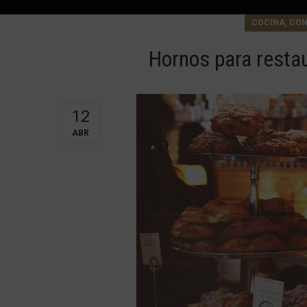
,
COCINA
CON
Hornos para restau
12
ABR