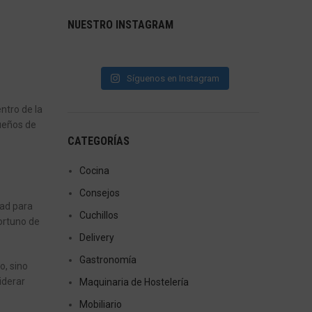
NUESTRO INSTAGRAM
Síguenos en Instagram
ntro de la
dueños de
CATEGORÍAS
Cocina
Consejos
dad para
Cuchillos
ortuno de
Delivery
Gastronomía
o, sino
iderar
Maquinaria de Hostelería
Mobiliario