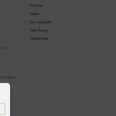
Recetas
Salud
Sin categoría
Take Away
Tendencias
a la
n el giro y