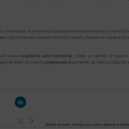
s comerciales: el minimalista (del que ya hemos hablado) y el rural. Est
les
. Una buena idea consiste en incluir
mesas
y barras en madera dec
uirir nuevo
mobiliario para hostelería
y darle un cambio al negocio.
uerrán estar. En nuestra
página web
disponemos de varios productos e
Servicio de mesa: consejos para que la atención al client