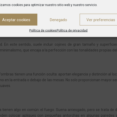
lizamos cookies para optimizar nuestro sitio web y nuestro servicio.
portante dotarlo de confort para garantizar una experiencia verd
ón son perfectos
para este fin y pueden encajar perfectamente con la
Aceptar cookies
Denegado
Ver preferencias
Política de cookies
Política de privacidad
. En este sentido, suele incluir cojines de gran tamaño y superfici
 minimalismo, que encaja a la perfección con las tonalidades propias del
mbras tienen una función oculta: aportan elegancia y distinción al local
mo en la entrada o debajo de las mesas. No solo proporcionan mayor s
suaves.
a tienen algo en común: el fuego. Suena arriesgado, pero se trata de d
ueden colocar apliques con pequeñas antorchas en algunas paredes 