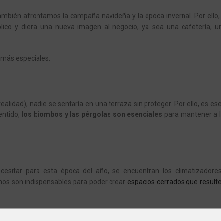
también afrontamos la campaña navideña y la época invernal. Por ello, 
blico y diera una nueva imagen al negocio, ya sea una cafetería, u
más especiales.
 realidad), nadie se sentaría en una terraza sin proteger. Por ello, es es
entido,
los biombos y las pérgolas son esenciales
para mantener a l
sitar para esta época del año, se encuentran los climatizadore
timos son indispensables para poder crear
espacios cerrados que result