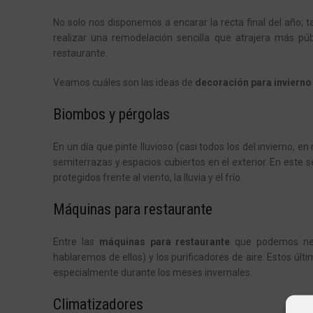
No solo nos disponemos a encarar la recta final del año; 
realizar una remodelación sencilla que atrajera más pú
restaurante.
Veamos cuáles son las ideas de
decoración para invierno
Biombos y pérgolas
En un día que pinte lluvioso (casi todos los del invierno, en
semiterrazas y espacios cubiertos en el exterior. En este s
protegidos frente al viento, la lluvia y el frío.
Máquinas para restaurante
Entre las
máquinas para restaurante
que podemos nece
hablaremos de ellos) y los purificadores de aire. Estos úl
especialmente durante los meses invernales.
Climatizadores