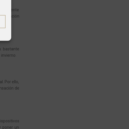
aderamente
 decoración
es bastante
 invierno.
. Por ello,
ensación de
ispositivos
y poner un