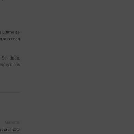
e último se
oradas con
 Sin duda,
specíficos
Mayores
e sea un éxito