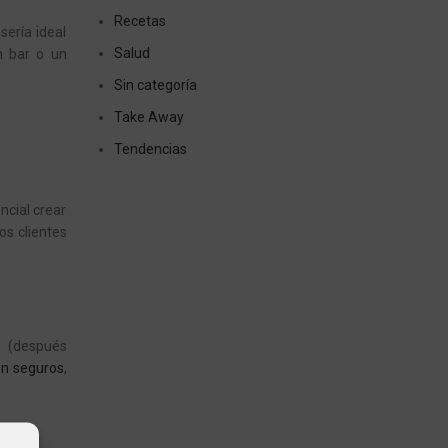
Recetas
sería ideal
Salud
n bar o un
Sin categoría
Take Away
Tendencias
encial crear
os clientes
s (después
en seguros
,