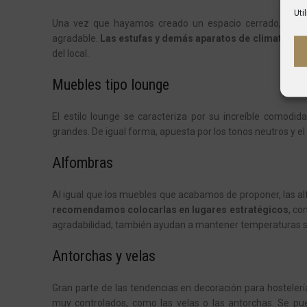
Uti
Una vez que hayamos creado un espacio cerrado, es im
agradable.
Las estufas y demás aparatos de climatizaci
del local.
Muebles tipo
lounge
El estilo
lounge
se caracteriza por su increíble comodidad
grandes. De igual forma, apuesta por los tonos neutros y el
Alfombras
Al igual que los muebles que acabamos de proponer, las alfo
recomendamos colocarlas en lugares estratégicos
, co
agradabilidad; también ayudan a mantener temperaturas 
Antorchas y velas
Gran parte de las tendencias en decoración para hostelerí
muy controlados, como las velas o las antorchas. Se p