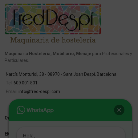
Maquinaria Hostelería, Mobiliario, Menaje
para Profesionales y
Particulares.
Narcís Monturiol, 38 - 08970 - Sant Joan Despí, Barcelona
Tel:
609 001 801
Email:
info@fred-despi.com
CATEGORIAS
ENLACES ÚTILES
Hola,