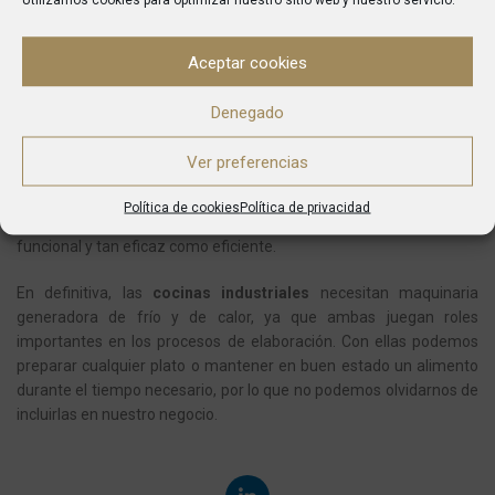
orientación del establecimiento
. Si no se va a freír ningún
alimento, no tiene sentido incluir una freidora, salvo que se tenga
pensado expandir el negocio en el futuro. También hay que fijarse
Aceptar cookies
en las medidas de las máquinas y en que estas sean modulares,
así no tendremos problemas al incluirlas en nuestra cocina.
Denegado
Al ser elementos básicos, hay que establecer prioridades a la hora
Ver preferencias
de comprarlos o renovarlos llegado el caso. De esta forma,
evitamos fallar a los comensales por haber entorpecido el flujo de
Política de cookies
Política de privacidad
trabajo. Gracias a ellos, gozaremos de una cocina completa,
funcional y tan eficaz como eficiente.
En definitiva, las
cocinas industriales
necesitan maquinaria
generadora de frío y de calor, ya que ambas juegan roles
importantes en los procesos de elaboración. Con ellas podemos
preparar cualquier plato o mantener en buen estado un alim
ento
durante el tiempo necesario, por lo que no podemos olvidarnos de
incluirlas en nuestro negocio.