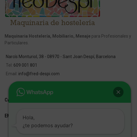
Maquinaria Hostelería, Mobiliario, Menaje
para Profesionales y
Particulares.
Narcís Monturiol, 38 - 08970 - Sant Joan Despí, Barcelona
Tel:
609 001 801
Email:
info@fred-despi.com
CATEGORIAS
ENLACES ÚTILES
Hola,
¿te podemos ayudar?