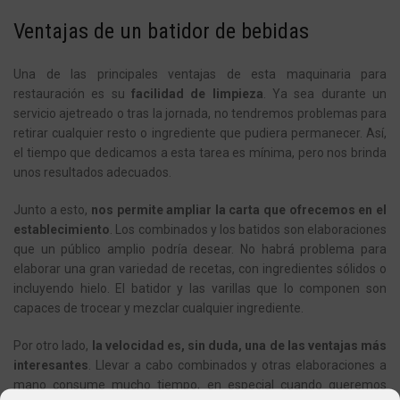
Ventajas de un batidor de bebidas
Una de las principales ventajas de esta maquinaria para
restauración es su
facilidad de limpieza
. Ya sea durante un
servicio ajetreado o tras la jornada, no tendremos problemas para
retirar cualquier resto o ingrediente que pudiera permanecer. Así,
el tiempo que dedicamos a esta tarea es mínima, pero nos brinda
unos resultados adecuados.
Junto a esto,
nos permite ampliar la carta que ofrecemos en el
establecimiento
. Los combinados y los batidos son elaboraciones
que un público amplio podría desear. No habrá problema para
elaborar una gran variedad de recetas, con ingredientes sólidos o
incluyendo hielo. El batidor y las varillas que lo componen son
capaces de trocear y mezclar cualquier ingrediente.
Por otro lado,
la velocidad es, sin duda, una de las ventajas más
interesantes
. Llevar a cabo combinados y otras elaboraciones a
mano consume mucho tiempo, en especial cuando queremos