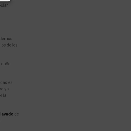
pular
podemos
los de los
o daño
lidad es
mo ya
r la
 lavado
de
!