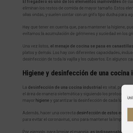
El fregadero es uno de los elementos inamovibles
de cua
eliminan los restos de comida de mayor tamaño. Estos el
ollas ondas, y suelen contar con un grifo tipo ducha para agi
Hay que tener en cuenta que, para mantener la higiene, 
evitamos la acumulación de gérmenes y suciedad en los gri
Una vez listos,
el menaje de cocina se pasa en canastillas 
platos y demás. Los hay con diferentes capacidades, inclus
desinfección de toda la vajilla y los cubiertos. En algunos ca
Higiene y desinfección de una cocina i
La
desinfección de una cocina industrial
es vital, pero e
el área de manera sistemática y siguiendo los protocolos est
Uti
mayor
higiene
y garantizar la desinfección de cada lugar de
Además, hacer una correcta
desinfección de estos espaci
para evitar el coronavirus, sino para mantener la limpieza
Por ejemplo, para limpiar el maneja,
es indispensable que