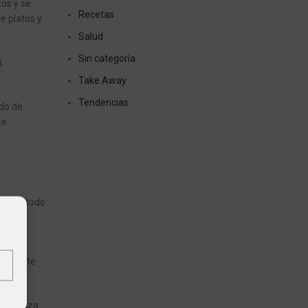
tos y se
Recetas
e platos y
Salud
Sin categoría
í,
Take Away
Tendencias
ado de
la
impiar todo
portante
 limpieza