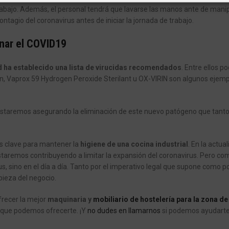
trabajo. Además, el personal tendrá que lavarse las manos ante de mani
ontagio del coronavirus antes de iniciar la jornada de trabajo.
nar el COVID19
d ha establecido una lista de virucidas recomendados
. Entre ellos 
n, Vaprox 59 Hydrogen Peroxide Sterilant u OX-VIRIN son algunos ejemp
 estaremos asegurando la eliminación de este nuevo patógeno que tant
s clave para mantener la
higiene de una cocina industrial
. En la actua
taremos contribuyendo a limitar la expansión del coronavirus. Pero co
s, sino en el día a día. Tanto por el imperativo legal que supone como po
pieza del negocio.
recer la mejor
maquinaria y
mobiliario de hostelería para la zona de
lo que podemos ofrecerte. ¡Y
no dudes en llamarnos
si podemos ayudarte