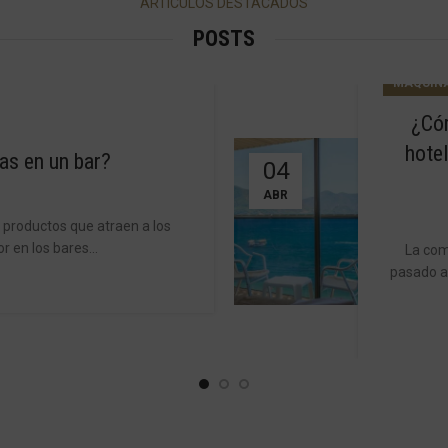
ARTÍCULOS DESTACADOS
POSTS
MAQUINA
¿Cóm
hotel
as en un bar?
04
ABR
n productos que atraen a los
 en los bares...
La com
pasado a 