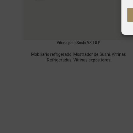
Vitrina para Sushi VSU 8 P
Mobiliario refrigerado
,
Mostrador de Sushi
,
Vitrinas
Refrigeradas
,
Vitrinas expositoras