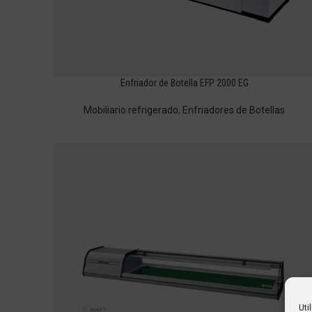
Enfriador de Botella EFP 2000 EG
Mobiliario refrigerado
,
Enfriadores de Botellas
Uti