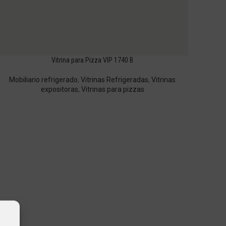
Vitrina para Pizza VIP 1740 B
Mobiliario refrigerado
,
Vitrinas Refrigeradas
,
Vitrinas
expositoras
,
Vitrinas para pizzas