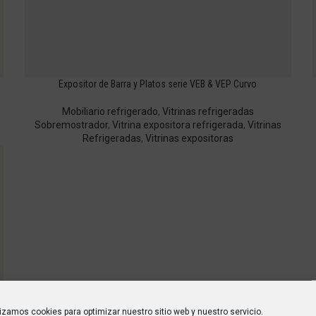
Expositor de Barra y Platos serie VEB & VEP Curvo
Mobiliario refrigerado
,
Vitrinas refrigeradas
Sobremostrador
,
Vitrina expositora refrigerada
,
Vitrinas
Refrigeradas
,
Vitrinas expositoras
lizamos cookies para optimizar nuestro sitio web y nuestro servicio.