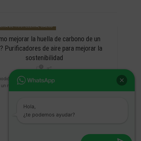
,
RIA DE HOSTELERÍA
SALUD
o mejorar la huella de carbono de un
? Purificadores de aire para mejorar la
12
sostenibilidad
ABR
0
odidad de los huéspedes en la industria hotelera ha
un nivel superior, lo que ha provocado que se adopten
medidas más in...
SEGUIR LEYENDO
Hola,
¿te podemos ayudar?