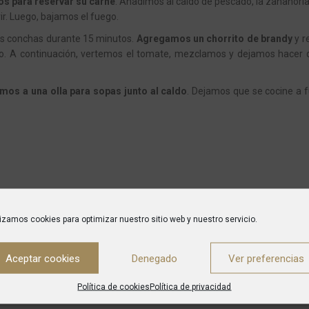
nos para reservar su carne
. Añadimos al caldo de pescado, la zanahoria,
vir. Luego, bajamos el fuego.
las conchas durante 15 minutos.
Agregamos un chorrito de
brandy
y 
iempo. A continuación, vertemos el tomate, mezclamos y dejamos hacer
imos a una olla para sopas junto al caldo
. Dejamos que se cocine a 
lizamos cookies para optimizar nuestro sitio web y nuestro servicio.
Aceptar cookies
Denegado
Ver preferencias
Política de cookies
Política de privacidad