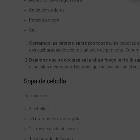
Aceite de oliva virgen extra.
Caldo de verduras.
Pimienta negra.
Sal.
Cortamos las patatas en trozos toscos
, las cebollas 
dos cucharadas de aceite y un poco de pimienta. Cubrim
Dejamos que se cocinen en la olla a fuego lento dura
el bacalao desmigado. Dejamos que se cocine con el calor 
Sopa de cebolla
Ingredientes:
4 cebollas.
70 gramos de mantequilla.
2 litros de caldo de carne.
1 cucharada de harina.