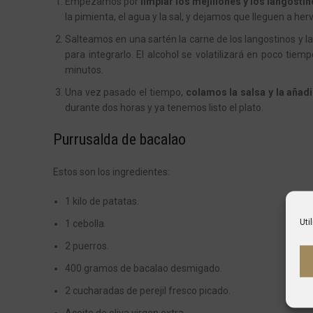
Empezamos por
limpiar los mejillones y los langosti
la pimienta, el agua y la sal, y dejamos que lleguen a her
Salteamos en una sartén la carne de los langostinos y 
para integrarlo. El alcohol se volatilizará en poco t
minutos.
Una vez pasado el tiempo,
colamos la salsa y la añad
durante dos horas y ya tenemos listo el plato.
Purrusalda de bacalao
Estos son los ingredientes:
1 kilo de patatas.
Uti
1 cebolla.
2 puerros.
400 gramos de bacalao desmigado.
2 cucharadas de perejil fresco picado.